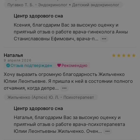
Пугавко Т. Б. - Эндокринолог • Детский эндокринолог
Центр здорового сна
Ксения, благодарим Вас за высокую оценку и 
приятный отзыв о работе врача-гинеколога Анны 
Станиславовны Ефимович, врача-п...
Наталья
9 апреля 2026
Отзыв подтвержден
Рекомендую
Хочу выразить огромную благодарность Жильченко 
Сеанс индивидуальной психотерапии
Юлии Леонтьевне. Я пришла к ней в состоянии полного 
отчаяния, когда депре...
Жильченко (Артюх) Ю. Л. - Психотерапевт
Первичный психотерапевтический сеанс
нужен для
Центр здорового сна
того, чтобы установить эмоциональную связь между
Наталья, благодарим Вас за высокую оценку и 
психотерапевтом и пациентом, разобраться в
приятный отзыв о работе врача-психотерапевта 
сложившихся проблемах и ситуациях, за помощью в
Юлии Леонтьевны Жильченко. Очен...
решении которых обратился пациент.