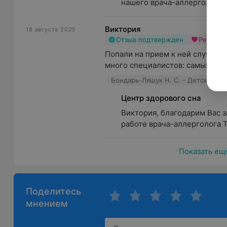
нашего врача-аллерголога Н
Виктория
18 августа 2025
Отзыв подтвержден
Рекоме
Попали на прием к ней случайно
много специалистов: самых лучш
Бондарь-Ляшук Н. С. - Детский а
Центр здорового сна
Виктория, благодарим Вас з
работе врача-аллерголога Т
Показать ещ
Поделитесь
мнением