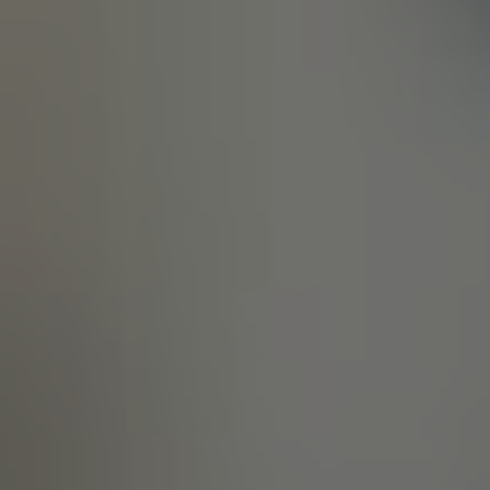
38 фото
е сертификаты
минала от
орового сна»
Посмотреть