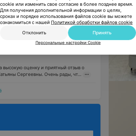
аталии Сергеевны. Нам очень в...
cookie или изменить свое согласие в более позднее время.
Для получения дополнительной информации о целях,
сроках и порядке использования файлов cookie вы можете
ознакомиться с нашей
Политикой обработки файлов cookie
ндую
. До этого времени около года объездили 
Отклонить
Принять
их, хорошо известных...
Персональные настройки Cookie
ллерголог • Детский иммунолог
а высокую оценку и приятный отзыв о 
атьяны Сергеевны. Очень рады, чт...
ё