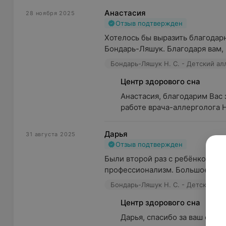
Анастасия
28 ноября 2025
Отзыв подтвержден
Хотелось бы выразить благодар
Бондарь-Ляшук. Благодаря вам, н
Бондарь-Ляшук Н. С. - Детский а
Центр здорового сна
Анастасия, благодарим Вас 
работе врача-аллерголога Н
Дарья
31 августа 2025
Отзыв подтвержден
Были второй раз с ребёнком у ал
профессионализм. Большое НО к с
Бондарь-Ляшук Н. С. - Детский а
Центр здорового сна
Дарья, спасибо за ваш отзы