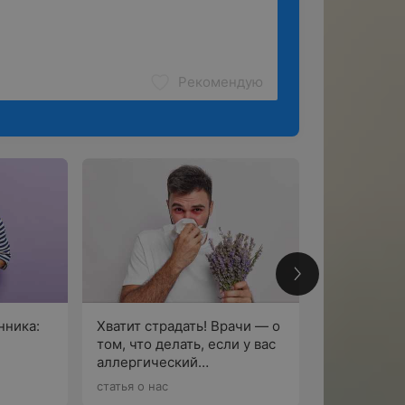
Рекомендую
нника:
Хватит страдать! Врачи — о
Подарочны
том, что делать, если у вас
разного но
аллергический
«Центра зд
ть
риноконъюнктивит
статья о нас