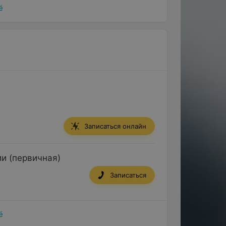
ё
Записаться онлайн
ии (первичная)
Записаться
ё