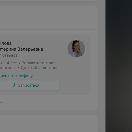
йлова
атерина Валерьевна
т отзывов
аж 14 лет
•
Первая категория
лерголог • Детский аллерголог
пись по телефону
Записаться
ё