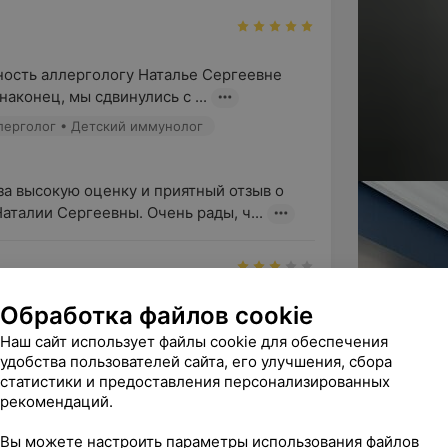
ность аллергологу Наталье Сергеевне 
аконец, мы сдвинулись с ...
ллерголог • Детский иммунолог
за высокую оценку и приятный отзыв о 
аталии Сергеевны. Очень рады, ч...
Обработка файлов cookie
лерголога, врачу спасибо за 
ервису. Для  чего в кабинете с...
Наш сайт использует файлы cookie для обеспечения
удобства пользователей сайта, его улучшения, сбора
ллерголог • Детский иммунолог
статистики и предоставления персонализированных
рекомендаций.
в и за высокую оценку профессионализма 
Вы можете настроить параметры использования файлов