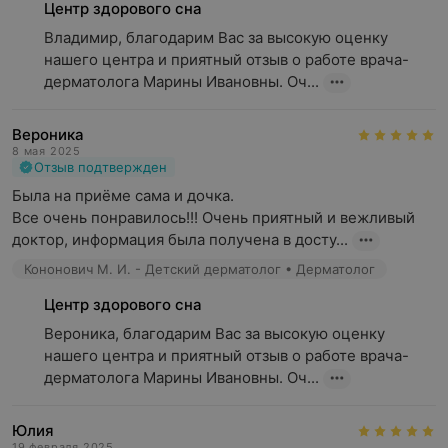
Дело в том, что вернуть коже гладкий и сияющий
Центр здорового сна
внешний вид можно только после устранения причины
Владимир, благодарим Вас за высокую оценку 
проблемы. Обратиться к специалисту рекомендуется,
нашего центра и приятный отзыв о работе врача-
если терапевт исключил наличие острой инфекции или
дерматолога Марины Ивановны. Оч...
была проведена терапия, но зуд, боль и другие
проявления по-прежнему беспокоят.
Вероника
В сферу компетенции дерматолога входит лечение:
8 мая 2025
Отзыв подтвержден
Заболеваний, вызванных бактериями: фурункулеза,
Была на приёме сама и дочка.

стрептодермии
Все очень понравилось!!! Очень приятный и вежливый 
доктор, информация была получена в досту...
Вирусных болезней: опоясывающего лишая
Кононович М. И. - Детский дерматолог • Дерматолог
Патологий, связанных с проникновением паразитов в
организм: чесотки, трематодной инвазии
Центр здорового сна
Вероника, благодарим Вас за высокую оценку 
Грибковых болезней: себорейного дерматита,
нашего центра и приятный отзыв о работе врача-
микроспории
дерматолога Марины Ивановны. Оч...
Иммунных нарушений: псориаза, витилиго
Воспалительных процессов: акне, фолликулита
Юлия
19 февраля 2025