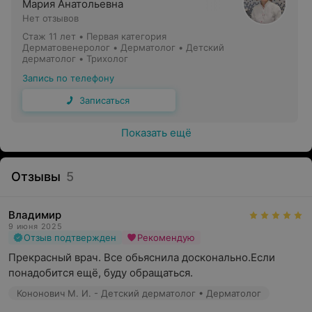
Мария Анатольевна
Нет отзывов
Стаж 11 лет
•
Первая категория
Дерматовенеролог • Дерматолог • Детский
дерматолог • Трихолог
Запись по телефону
Записаться
Показать ещё
Какие болезни лечит дерматолог?
Отзывы
5
Дерматолог занимается лечением заболеваний,
Владимир
возникших под действием внешних факторов или на
9 июня 2025
фоне заболеваний внутренних органов.
Отзыв подтвержден
Рекомендую
Прекрасный врач. Все обьяснила досконально.Если 
В некоторых случаях врач работает совместно с
понадобится ещё, буду обращаться.
терапевтом, аллергологом, онкологом и другими
узкими специалистами.
Кононович М. И. - Детский дерматолог • Дерматолог