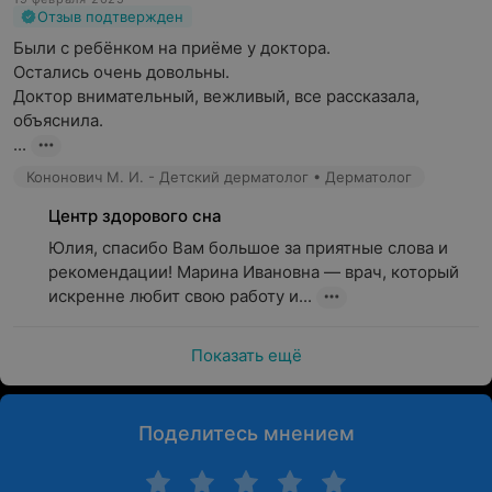
Наследственных болезней: фотодерматоза,
Отзыв подтвержден
ороговения кожи
Были с ребёнком на приёме у доктора.

Остались очень довольны.

Аллергических проявлений: дерматита, экземы
Доктор внимательный, вежливый, все рассказала, 
Новообразований доброкачественного и
объяснила.

злокачественного характера
...
Дерматолог занимается лечением травматических
Кононович М. И. - Детский дерматолог • Дерматолог
повреждений кожи, в том числе после операций,
Центр здорового сна
работает со шрамами, помогает устранить перхоть,
избавиться от ломкости ногтей и волос. Консультация
Юлия, спасибо Вам большое за приятные слова и 
специалиста нередко требуется молодым людям,
рекомендации! Марина Ивановна — врач, который 
страдающим угревой сыпью. Кандидоз, бородавки,
искренне любит свою работу и...
остроконечные кондиломы — все это тоже входит в
сферу деятельности дерматолога.
Показать ещё
Поделитесь мнением