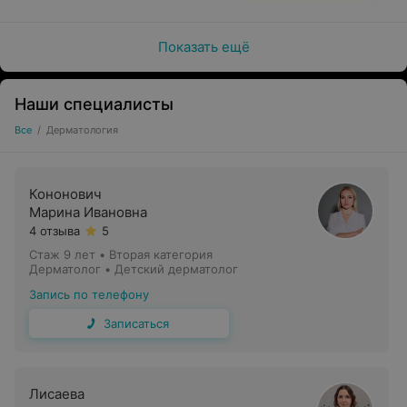
Изменение цвета кожи в отдельных зонах
Показать ещё
Высыпания на коже (угри)
Появление новых родинок и бородавок, быстрый
рост уже имеющихся
Наши специалисты
Все
/
Дерматология
Сильное выпадение волос
Изменение структуры и внешнего вида ногтей
Кононович
Причиной обращения к врачу могут стать
Марина Ивановна
гнойничковые образования и фурункулы, отечность
4 отзыва
5
кожи, активная угревая сыпь.
Стаж 9 лет
•
Вторая категория
Дерматолог • Детский дерматолог
Запись по телефону
Записаться
Лисаева