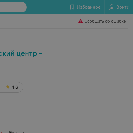
Избранное
Войти
Сообщить об ошибке
кий центр –
4.6
и
Еще