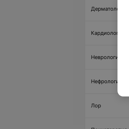
Дерматология
Кардиология
Неврология
Нефрология
Лор