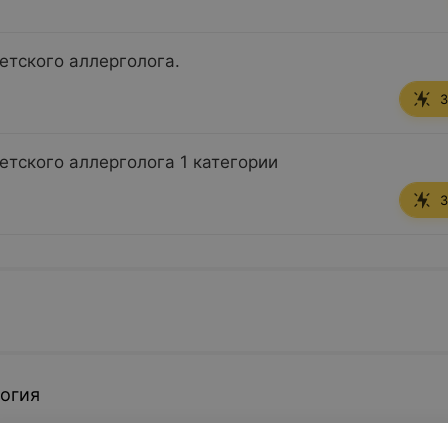
етского аллерголога.
З
етского аллерголога 1 категории
З
огия