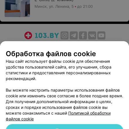
Минск, ул. Ленина, 5
до 21:00
О проекте
Новости проекта
Размещение рекламы
Обработка файлов cookie
Медицинский маркетинг
Публичный договор
Пользовательское соглашение
Способы оплаты
Наш сайт использует файлы cookie для обеспечения
удобства пользователей сайта, его улучшения, сбора
Вакансии
Партнеры
статистики и предоставления персонализированных
Написать руководителю 103.by
рекомендаций.
Написать в поддержку
Вы можете настроить параметры использования файлов
Персональные настройки cookie
cookie или изменить свое согласие в более позднее время.
Обработка персональных данных
Для получения дополнительной информации о целях,
сроках и порядке использования файлов cookie вы
можете ознакомиться с нашей
Политикой обработки
файлов cookie