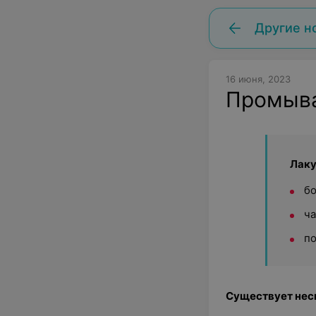
Другие н
16 июня, 2023
Промыва
Лаку
бо
ча
п
Существует нес