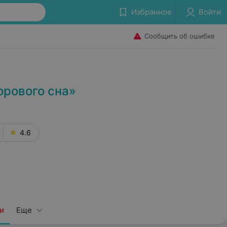
Избранное
Войти
Сообщить об ошибке
орового сна»
4.6
и
Еще