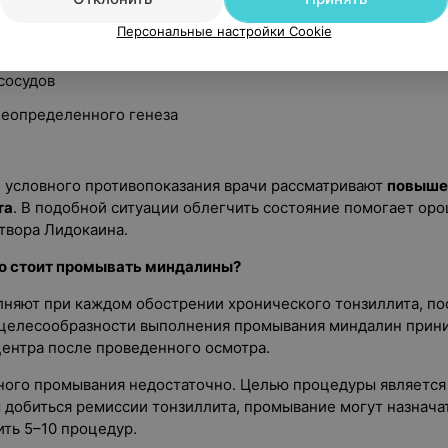
Персональные настройки Cookie
до 3 мес. и после 7 мес.)
сосудов
неопределенного генеза
е условного противопоказания врачи рассматривают
повыше
та
. В подобной ситуации облегчить состояние помогает ор
твора Лидокаина.
то стоит промывать миндалины?
няют при каждом обострении хронического тонзиллита, по
 целесообразности выполнения промывания миндалин прин
ентра после проведенного осмотра.
ного промывания недостаточно. Целью процедуры является
 добиться ремиссии тонзиллита, промывание могут назначат
ить 5–10 процедур.