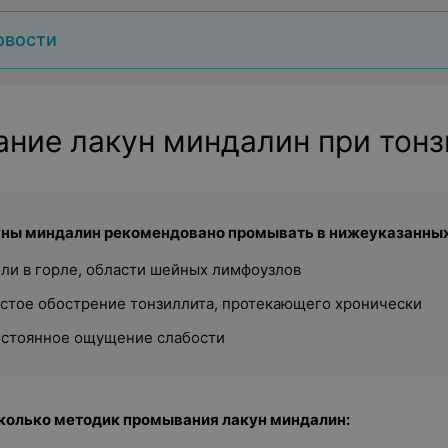
овости
ние лакун миндалин при тонз
ны миндалин рекомендовано промывать в нижеуказанных
ли в горле, области шейных лимфоузлов
стое обострение тонзиллита, протекающего хронически
остоянное ощущение слабости
колько методик промывания лакун миндалин: