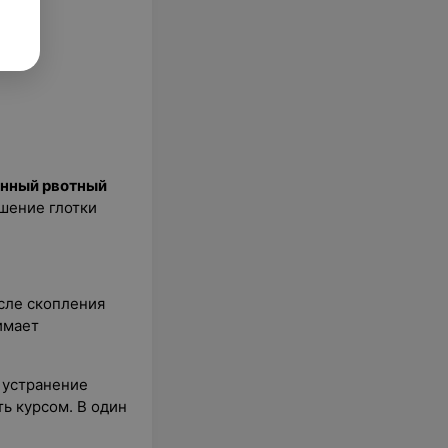
нный рвотный
ошение глотки
сле скопления
имает
 устранение
ь курсом. В один