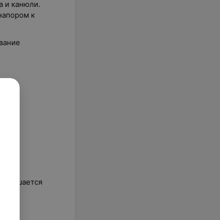
 и канюли.
напором к
ывание
 повышается