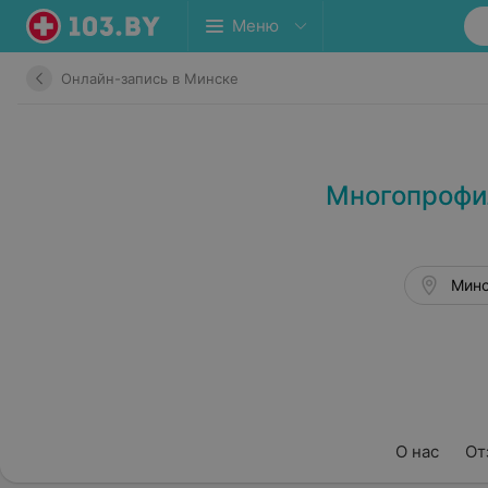
Меню
Онлайн-запись в Минске
Многопрофил
Минс
О нас
От