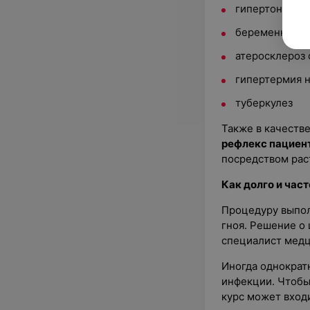
гипертония
беременность (
атеросклероз 
гипертермия 
туберкулез
Также в качеств
рефлекс пациен
посредством рас
Как долго и час
Процедуру выпол
гноя. Решение о
специалист медц
Иногда однократ
инфекции. Чтобы
курс может вход