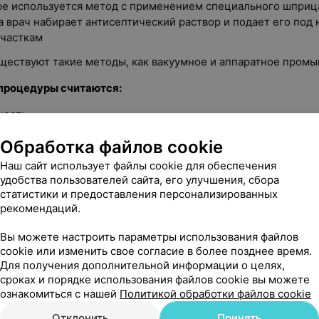
е используется метод с применением специального шприца
 врач набирает антисептический раствор и подает его под 
часткам
ществуют такие методы, как вакуумное и аппаратное пром
процедуры считаются:
ность
а на лечение
Обработка файлов cookie
бходимости удаления гланд
Наш сайт использует файлы cookie для обеспечения
удобства пользователей сайта, его улучшения, сбора
зрастных ограничений
статистики и предоставления персонализированных
рекомендаций.
я к процедуре:
Вы можете настроить параметры использования файлов
ия злокачественного характера
cookie или изменить свое согласие в более позднее время.
ионные заболевания, при которых у пациента значительно
Для получения дополнительной информации о целях,
сроках и порядке использования файлов cookie вы можете
ознакомиться с нашей
Политикой обработки файлов cookie
атки
Отклонить
Принять