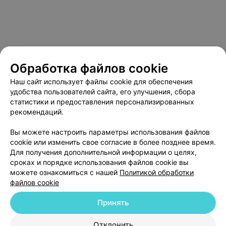
Обработка файлов cookie
Наш сайт использует файлы cookie для обеспечения
удобства пользователей сайта, его улучшения, сбора
статистики и предоставления персонализированных
рекомендаций.
О проекте
Новости проекта
Размещение рекламы
Вы можете настроить параметры использования файлов
Медицинский маркетинг
Публичный договор
cookie или изменить свое согласие в более позднее время.
Для получения дополнительной информации о целях,
Пользовательское соглашение
Способы оплаты
сроках и порядке использования файлов cookie вы
Вакансии
Партнеры
можете ознакомиться с нашей
Политикой обработки
файлов cookie
Написать руководителю 103.by
Написать в поддержку
Принять
Персональные настройки cookie
Отклонить
Обработка персональных данных